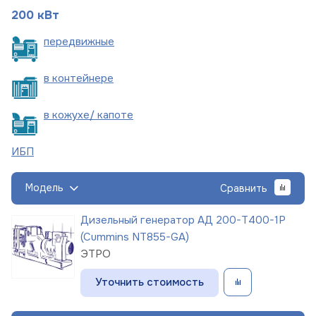
200 кВт
пере
движные
в
контейнере
в кожухе/
капоте
ИБП
Модель
Сравнить
Дизельный генератор АД 200-Т400-1Р
(Cummins NT855-GA)
ЭТРО
Уточнить стоимость