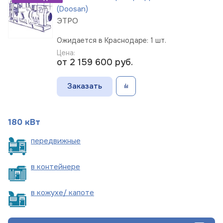
(Doosan)
ЭТРО
Ожидается в Краснодаре: 1 шт.
Цена:
от 2 159 600
руб.
Заказать
180 кВт
пере
движные
в
контейнере
в кожухе/
капоте