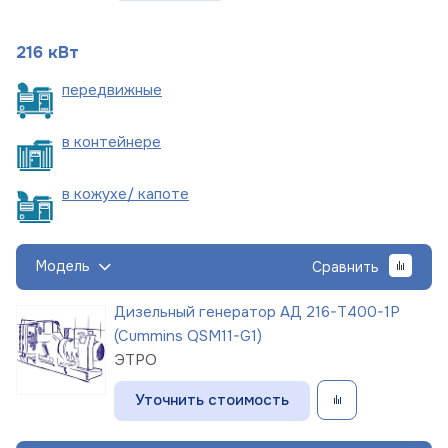
216 кВт
пере
движные
в
контейнере
в кожухе/
капоте
Модель
Сравнить
Дизельный генератор АД 216-Т400-1Р
(Cummins QSM11-G1)
ЭТРО
Уточнить стоимость