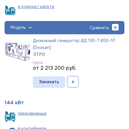
в кожухе/
капоте
Модель
Сравнить
Дизельный генератор АД 130-Т400-1Р
(Doosan)
ЭТРО
Цена:
от 2 213 200
руб.
Заказать
144 кВт
пере
движные
в
контейнере