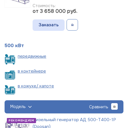
Стоимость:
от 3 658 000
руб.
Заказать
500 кВт
пере
движные
в
контейнере
в кожухе/
капоте
Модель
Сравнить
Дизельный генератор АД 500-Т400-1Р
РЕКОМЕНДУЕМ
(Doosan)