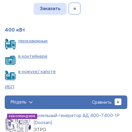
Заказать
400 кВт
пере
движные
в
контейнере
в кожухе/
капоте
ИБП
Модель
Сравнить
Дизельный генератор АД 400-Т400-1Р
РЕКОМЕНДУЕМ
(Doosan)
ЭТРО