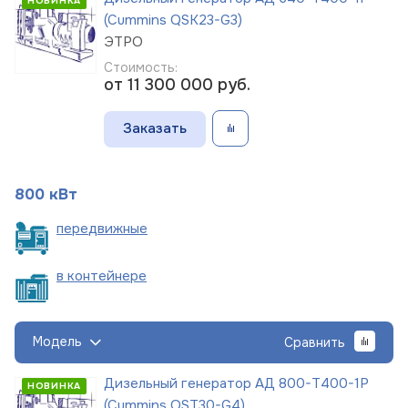
НОВИНКА
(Cummins QSK23-G3)
ЭТРО
Стоимость:
от 11 300 000
руб.
Заказать
800 кВт
пере
движные
в
контейнере
Модель
Сравнить
Дизельный генератор АД 800-Т400-1Р
НОВИНКА
(Cummins QST30-G4)