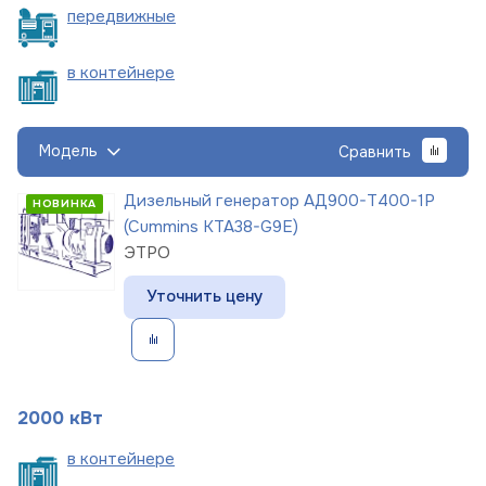
пере
движные
в
контейнере
Модель
Сравнить
Дизельный генератор АД900-Т400-1Р
НОВИНКА
(Cummins KTA38-G9E)
ЭТРО
Уточнить цену
2000 кВт
в
контейнере