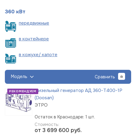
360 кВт
пере
движные
в
контейнере
в кожухе/
капоте
Модель
Сравнить
Дизельный генератор АД 360-Т400-1Р
РЕКОМЕНДУЕМ
(Doosan)
ЭТРО
Остаток в Краснодаре: 1 шт.
Стоимость:
от 3 699 600
руб.