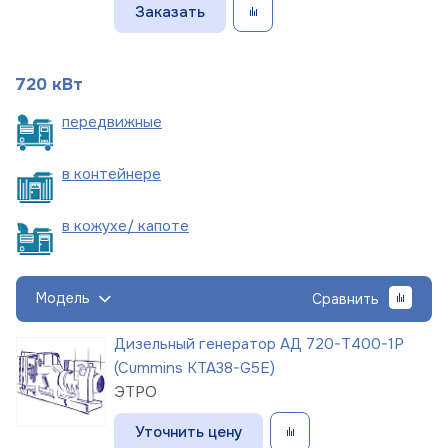
Заказать
720 кВт
пере
движные
в
контейнере
в кожухе/
капоте
Модель
Сравнить
Дизельный генератор АД 720-Т400-1Р
(Cummins KTA38-G5E)
ЭТРО
Уточнить цену