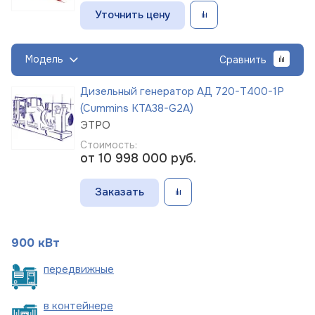
Уточнить цену
Модель
Сравнить
Дизельный генератор АД 720-Т400-1Р
(Cummins KTA38-G2A)
ЭТРО
Стоимость:
от 10 998 000
руб.
Заказать
900 кВт
пере
движные
в
контейнере