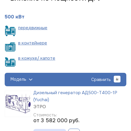
500 кВт
пере
движные
в
контейнере
в кожухе/
капоте
Модель
Сравнить
Дизельный генератор АД500-Т400-1Р
(Yuchai)
ЭТРО
Стоимость:
от 3 582 000
руб.