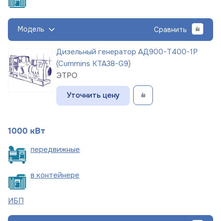
Модель
Сравнить
Дизельный генератор АД900-Т400-1Р
(Cummins KTA38-G9)
ЭТРО
Уточнить цену
1000 кВт
пере
движные
в
контейнере
ИБП