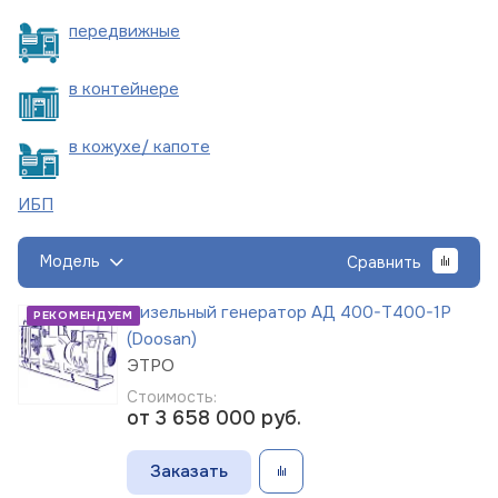
пере
движные
в
контейнере
в кожухе/
капоте
ИБП
Модель
Сравнить
Дизельный генератор АД 400-Т400-1Р
РЕКОМЕНДУЕМ
(Doosan)
ЭТРО
Стоимость:
от 3 658 000
руб.
Заказать