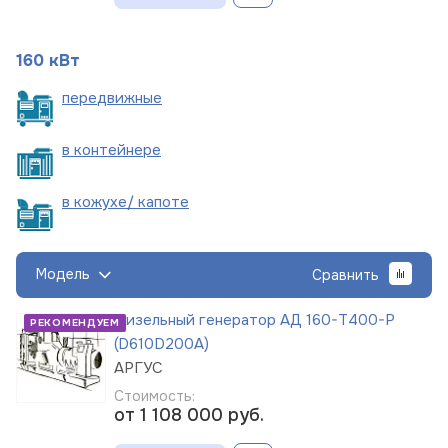
160 кВт
пере
движные
в
контейнере
в кожухе/
капоте
Модель
Сравнить
Дизельный генератор АД 160-Т400-Р
РЕКОМЕНДУЕМ
(D610D200A)
АРГУС
Стоимость:
от 1 108 000
руб.