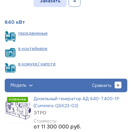
Заказать
640 кВт
пере
движные
в
контейнере
в кожухе/
капоте
Модель
Сравнить
Дизельный генератор АД 640-Т400-1Р
НОВИНКА
(Cummins QSK23-G3)
ЭТРО
Стоимость:
от 11 300 000
руб.