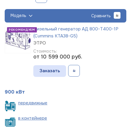
Модель
Сравнить
Дизельный генератор АД 800-Т400-1Р
РЕКОМЕНДУЕМ
(Cummins KTA38-G5)
ЭТРО
Стоимость:
от 10 599 000
руб.
Заказать
900 кВт
пере
движные
в
контейнере