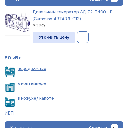
Дизельный генератор АД 72-Т400-1Р
(Cummins 4BTA3.9-G13)
ЭТРО
Уточнить цену
80 кВт
пере
движные
в
контейнере
в кожухе/
капоте
ИБП
Модель
Сравнить