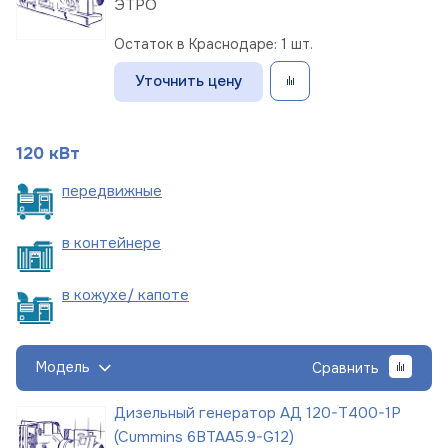
ЭТРО
Остаток в Краснодаре: 1 шт.
Уточнить цену
120 кВт
пере
движные
в
контейнере
в кожухе/
капоте
Модель
Сравнить
Дизельный генератор АД 120-Т400-1Р
(Cummins 6BTAA5.9-G12)