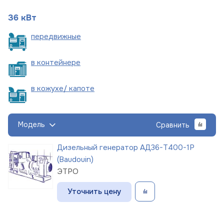
36 кВт
пере
движные
в
контейнере
в кожухе/
капоте
Модель
Сравнить
Дизельный генератор АД36-Т400-1Р
(Baudouin)
ЭТРО
Уточнить цену