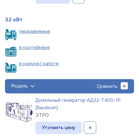
32 кВт
пере
движные
в
контейнере
в кожухе/
капоте
Модель
Сравнить
Дизельный генератор АД32-Т400-1Р
(Baudouin)
ЭТРО
Уточнить цену