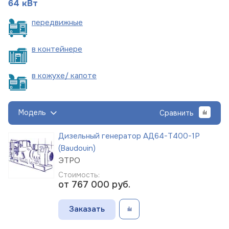
64 кВт
пере
движные
в
контейнере
в кожухе/
капоте
Модель
Сравнить
Дизельный генератор АД64-Т400-1Р
(Baudouin)
ЭТРО
Стоимость:
от 767 000
руб.
Заказать