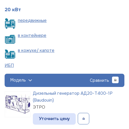
20 кВт
пере
движные
в
контейнере
в кожухе/
капоте
ИБП
Модель
Сравнить
Дизельный генератор АД20-Т400-1Р
(Baudouin)
ЭТРО
Уточнить цену