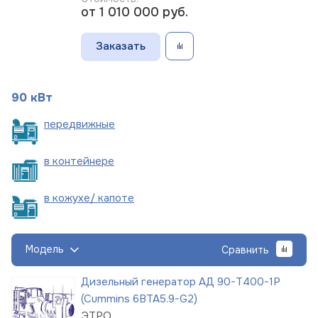
от 1 010 000
руб.
Заказать
90 кВт
пере
движные
в
контейнере
в кожухе/
капоте
Модель
Сравнить
Дизельный генератор АД 90-Т400-1Р
(Cummins 6BTA5.9-G2)
ЭТРО