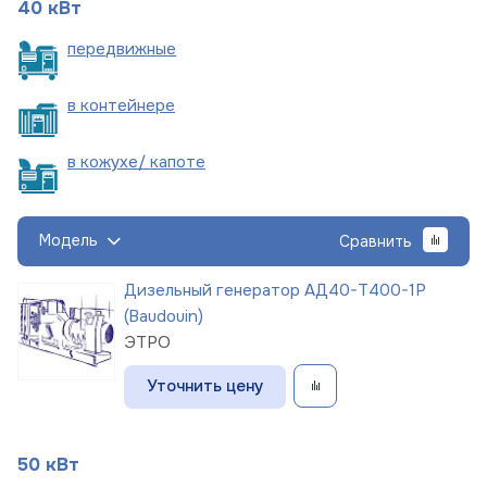
40 кВт
пере
движные
в
контейнере
в кожухе/
капоте
Модель
Сравнить
Дизельный генератор АД40-Т400-1Р
(Baudouin)
ЭТРО
Уточнить цену
50 кВт