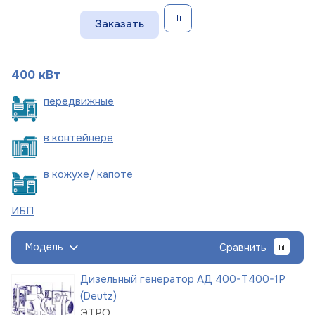
Заказать
400 кВт
пере
движные
в
контейнере
в кожухе/
капоте
ИБП
Модель
Сравнить
Дизельный генератор АД 400-Т400-1Р
(Deutz)
ЭТРО