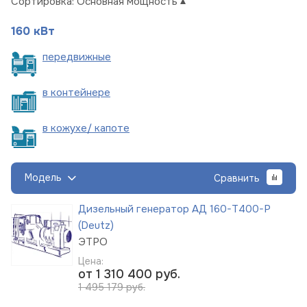
Сортировка:
Основная мощность
160 кВт
пере
движные
в
контейнере
в кожухе/
капоте
Модель
Сравнить
Дизельный генератор АД 160-Т400-Р
(Deutz)
ЭТРО
Цена:
от 1 310 400
руб.
1 495 179 руб.