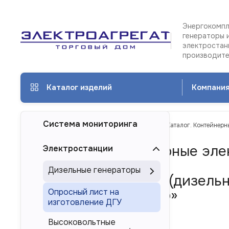
Энергокомпл
генераторы 
электростан
производит
Каталог изделий
Компани
Система мониторинга
ТД Электроагрегат
Каталог изделий
Каталог. Контейнерн
Каталог. Контейнерные эле
Электростанции
Дизельные генераторы
Дизель-генератор (дизельн
контейнере «Север»
Опросный лист на
изготовление ДГУ
Высоковольтные
Торговая марка ЭТРО