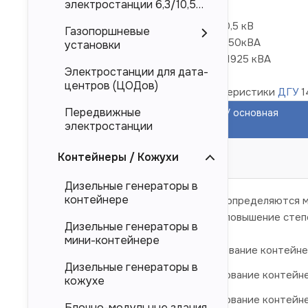
электростанции 6,3/10,5
кВ
Номинальное напряжение 0,4/6,3/10,5 кВ
Газопоршневые
Номинальная мощность 1400кВт/1750кВА
установки
Максимальная мощность 1540 кВт/1925 кВА
Электростанции для дата-
центров (ЦОДов)
Усредненные технические характеристики
ДГУ
1
Передвижные
Наименование
Мощность ДГУ основная
электростанции
изделия
(кВА/кВт)
АД1400-Т400-
1750/1400
Контейнеры / Кожухи
2РБК
Дизельные генераторы в
контейнере
* Габаритные размеры контейнера определяются м
Для ДГУ в контейнере возможно повышение степе
Дизельные генераторы в
мини-контейнере
АД 1400-Т400-1РБК
- наименование контейне
Дизельные генераторы в
АД 1400-Т400-2РБК
- наименование контейн
кожухе
АД 1400-Т400-3РБК
- наименование контейн
Блочно-модульные здания