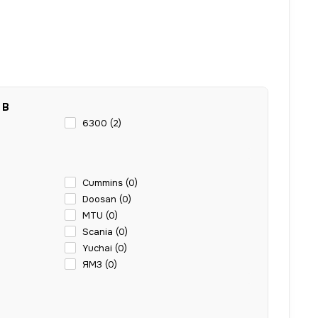
 В
6300 (
2
)
Cummins (
0
)
Doosan (
0
)
MTU (
0
)
Scania (
0
)
Yuchai (
0
)
ЯМЗ (
0
)