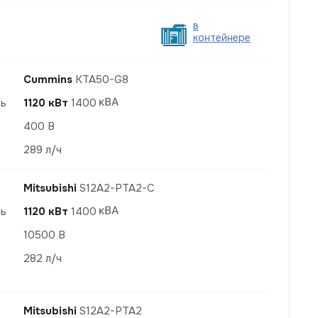
в
контейнере
Cummins
KTA50-G8
ть
1120 кВт
1400
400 В
289 л/ч
Mitsubishi
S12A2-PTA2-С
ть
1120 кВт
1400
10500 В
282 л/ч
Mitsubishi
S12A2-PTA2