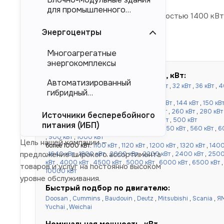
для промышленного
Дизельные электростанции мощностью 1400 кВт, 
тяжеловесного
оборудования (БМЗ)
Энергоцентры
Многоагрегатные
энергокомплексы
Быстрый подбор по мощности, кВт:
Автоматизированный
до 100 кВт:
16 кВт
,
20 кВт
,
24 кВт
,
30 кВт
,
32 кВт
,
36 кВт
,
4
гибридный
кВт
,
80 кВт
,
90 кВт
,
100 кВт
энергокомплекс (АГЭК)
от 120 до 500 кВт:
110 кВт
,
120 кВт
,
130 кВт
,
144 кВт
,
150 кВ
кВт
,
220 кВт
,
240 кВт
,
250 кВт
,
256 кВт
,
260 кВт
,
280 кВт
Источники бесперебойного
кВт
,
360 кВт
,
400 кВт
,
450 кВт
,
480 кВт
,
500 кВт
питания (ИБП)
от 520 до 1000 кВт:
520 кВт
,
540 кВт
,
550 кВт
,
560 кВт
,
6
,
900 кВт
,
1000 кВт
Цель нашей компании —
более 1000 кВт:
1100 кВт
,
1120 кВт
,
1200 кВт
,
1320 кВт
,
1400
предложение широкого ассортимента
,
1640 кВт
,
1800 кВт
,
2000 кВт
,
2200 кВт
,
2400 кВт
,
2500
кВт
,
4000 кВт
,
4500 кВт
,
5000 кВт
,
6000 кВт
,
6500 кВт
товаров и услуг на постоянно высоком
10000 кВт
уровне обслуживания.
Быстрый подбор по двигателю:
Doosan
,
Cummins
,
Baudouin
,
Deutz
,
Mitsubishi
,
Scania
,
Я
Yuchai
,
Weichai
Номинальная мощность, кВт