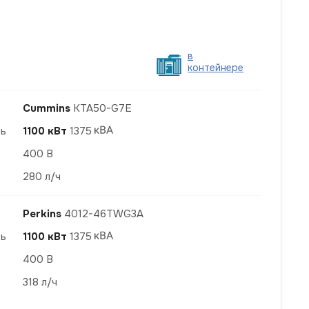
в
контейнере
Cummins
KTA50-G7E
ть
1100 кВт
1375
400 В
280 л/ч
Perkins
4012-46TWG3A
ть
1100 кВт
1375
400 В
318 л/ч