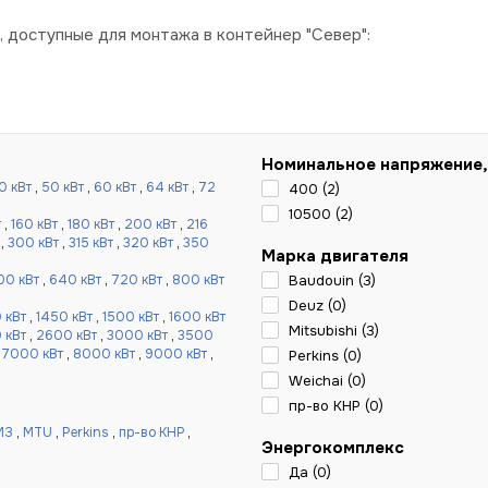
доступные для монтажа в контейнер "Север":
Номинальное напряжение,
0 кВт
,
50 кВт
,
60 кВт
,
64 кВт
,
72
400 (
2
)
10500 (
2
)
т
,
160 кВт
,
180 кВт
,
200 кВт
,
216
,
300 кВт
,
315 кВт
,
320 кВт
,
350
Марка двигателя
00 кВт
,
640 кВт
,
720 кВт
,
800 кВт
Baudouin (
3
)
Deuz (
0
)
 кВт
,
1450 кВт
,
1500 кВт
,
1600 кВт
Mitsubishi (
3
)
 кВт
,
2600 кВт
,
3000 кВт
,
3500
,
7000 кВт
,
8000 кВт
,
9000 кВт
,
Perkins (
0
)
Weichai (
0
)
пр-во КНР (
0
)
МЗ
,
MTU
,
Perkins
,
пр-во КНР
,
Энергокомплекс
Да (
0
)