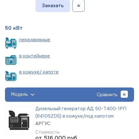
Заказать
50 кВт
пере
движные
в
контейнере
в кожухе/
капоте
Модель
Сравнить
Дизельный генератор АД 50-Т400-1РП
(R4105ZDS) в кожухе/под капотом
АРГУС
Стоимость:
от 516 000
руб.