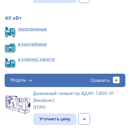
40 кВт
пере
движные
в
контейнере
в кожухе/
капоте
Модель
Сравнить
Дизельный генератор АД40-Т400-1Р
(Baudouin)
ЭТРО
Уточнить цену