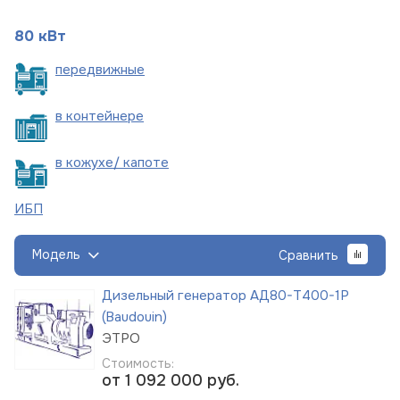
80 кВт
пере
движные
в
контейнере
в кожухе/
капоте
ИБП
Модель
Сравнить
Дизельный генератор АД80-Т400-1Р
(Baudouin)
ЭТРО
Стоимость:
от 1 092 000
руб.