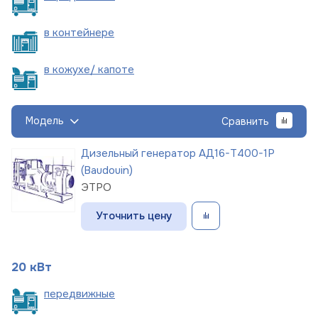
в
контейнере
в кожухе/
капоте
Модель
Сравнить
Дизельный генератор АД16-Т400-1Р
(Baudouin)
ЭТРО
Уточнить цену
20 кВт
пере
движные