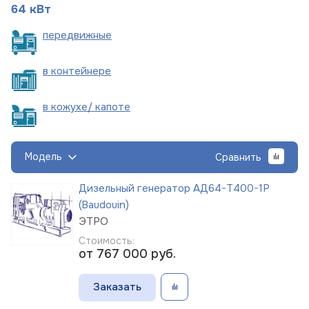
64 кВт
пере
движные
в
контейнере
в кожухе/
капоте
Модель
Сравнить
Дизельный генератор АД64-Т400-1Р
(Baudouin)
ЭТРО
Стоимость:
от 767 000
руб.
Заказать