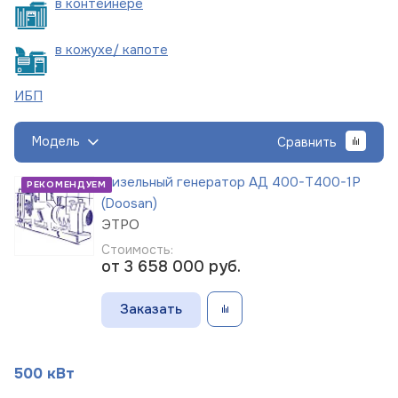
в
контейнере
в кожухе/
капоте
ИБП
Модель
Сравнить
Дизельный генератор АД 400-Т400-1Р
РЕКОМЕНДУЕМ
(Doosan)
ЭТРО
Стоимость:
от 3 658 000
руб.
Заказать
500 кВт