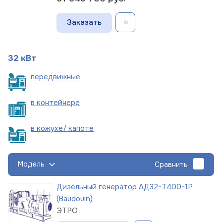
Заказать
32 кВт
пере
движные
в
контейнере
в кожухе/
капоте
Модель
Сравнить
Дизельный генератор АД32-Т400-1Р
(Baudouin)
ЭТРО