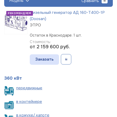
Модель
Сравнить
Дизельный генератор АД 160-Т400-1Р
РЕКОМЕНДУЕМ
(Doosan)
ЭТРО
Остаток в Краснодаре: 1 шт.
Стоимость:
от 2 159 600
руб.
Заказать
360 кВт
пере
движные
в
контейнере
в кожухе/
капоте